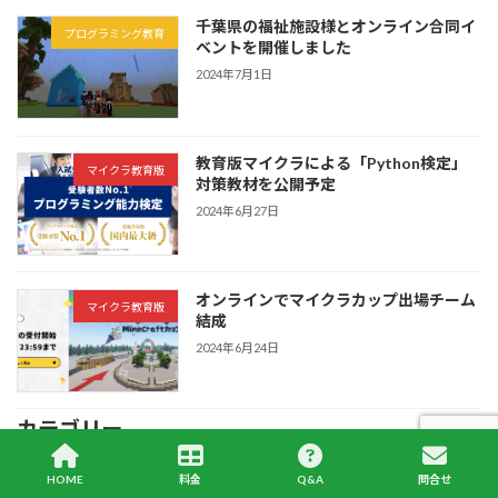
千葉県の福祉施設様とオンライン合同イ
プログラミング教育
ベントを開催しました
2024年7月1日
教育版マイクラによる「Python検定」
マイクラ教育版
対策教材を公開予定
2024年6月27日
オンラインでマイクラカップ出場チーム
マイクラ教育版
結成
2024年6月24日
カテゴリー
イベント等
HOME
料金
Q&A
問合せ